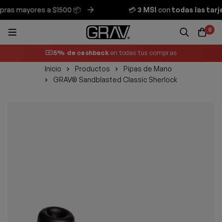
as mayores a $1500 📦
💳
3 MSI
con
todas las tarje
0
5% de cashback
en todas tus compras
Inicio
Productos
Pipas de Mano
GRAV® Sandblasted Classic Sherlock