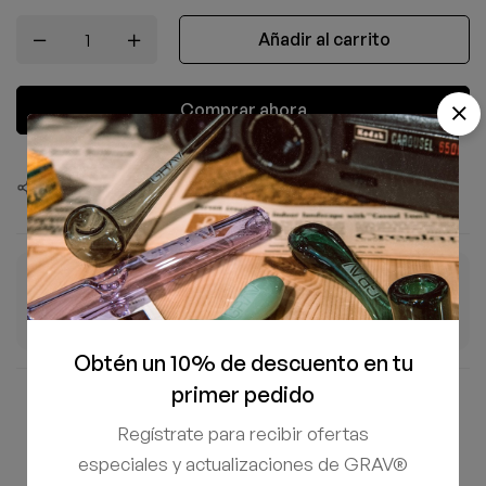
Añadir al carrito
Comprar ahora
Compartir este producto
ENTREGA ESTIMADA
ENVÍO GRATIS
4–7 Ago
+$1,500 MXN
Días hábiles
En tu pedido
Obtén un 10% de descuento en tu
primer pedido
Compra 100% segura y protegida
Regístrate para recibir ofertas
especiales y actualizaciones de GRAV®