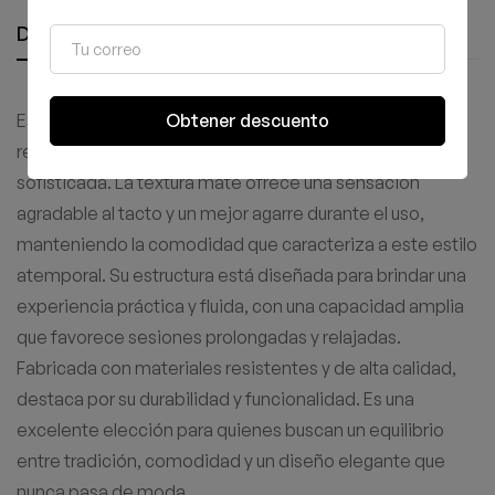
Descripción
Obtener descuento
Esta pieza combina un diseño clásico con un acabado
renovado que aporta una apariencia más moderna y
sofisticada. La textura mate ofrece una sensación
agradable al tacto y un mejor agarre durante el uso,
manteniendo la comodidad que caracteriza a este estilo
atemporal. Su estructura está diseñada para brindar una
experiencia práctica y fluida, con una capacidad amplia
que favorece sesiones prolongadas y relajadas.
Fabricada con materiales resistentes y de alta calidad,
destaca por su durabilidad y funcionalidad. Es una
excelente elección para quienes buscan un equilibrio
entre tradición, comodidad y un diseño elegante que
nunca pasa de moda.