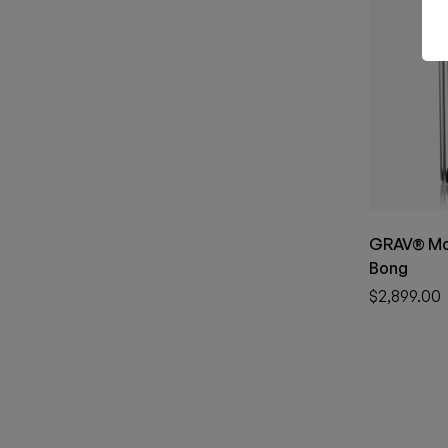
GRAV® Mo
Bong
$
2,899.00