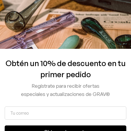
Obtén un 10% de descuento en tu
primer pedido
dium Round
GRAV® Menorah Bong
GRAV®
Regístrate para recibir ofertas
$
7,999.00
$
5,999.00
$
1,499
especiales y actualizaciones de GRAV®