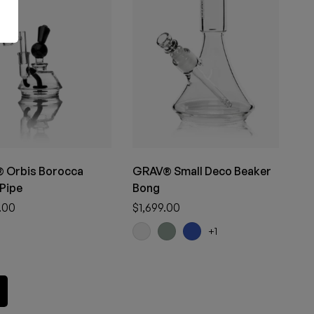
 Orbis Borocca
GRAV® Small Deco Beaker
Pipe
Bong
.00
$
1,699.00
+1