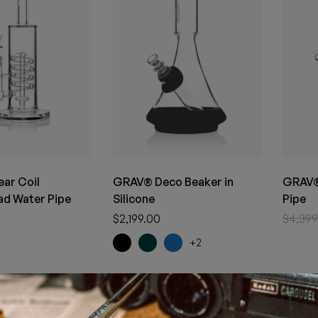
ar Coil
GRAV® Deco Beaker in
GRAV®
d Water Pipe
Silicone
Pipe
$
2,199.00
$
4,399
+2
-25%