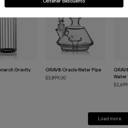
Obtener descuento
narch Gravity
GRAV® Oracle Water Pipe
GRAV®
Water 
$
3,899.00
$
2,699
Load more