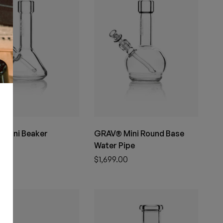
 Mini Beaker
GRAV® Mini Round Base
Water Pipe
.00
$
1,699.00