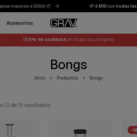
s mayores a $1500 📦
💳
3 MSI
con
todas las ta
Accesorios
5% de cashback
en todas tus compras
Bongs
Inicio
Productos
Bongs
 12 de 19 resultados
-1