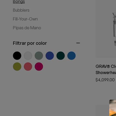
Bongs
Bubblers
Fill-Your-Own
Pipas de Mano
Filtrar por color
GRAV® Cle
Showerhea
$
4,099.00