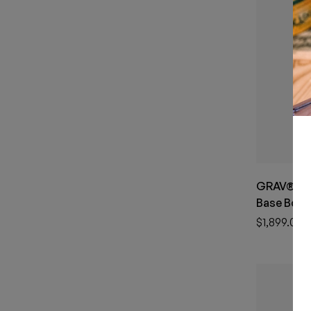
GRAV® Me
Base Bong
$
1,899.00