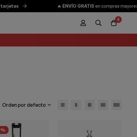
rjetas
🔥
ENVÍO GRATIS
en compras mayores a 
0
Orden por defecto
8%