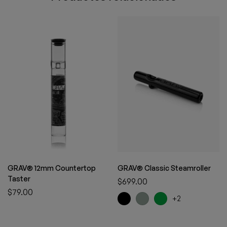
GRAV® 12mm Countertop
GRAV® Classic Steamroller
Taster
$
699.00
$
79.00
+2