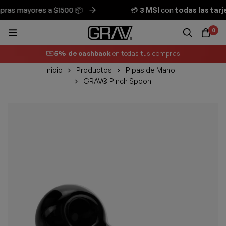
as mayores a $1500 📦
💳
3 MSI
con
todas las tarje
0
5% de cashback
en todas tus compras
Inicio
Productos
Pipas de Mano
GRAV® Pinch Spoon