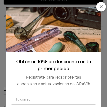
Compartir este producto
ENTREGA ESTIMADA
ENVÍO GRATIS
8–11 Ago
+$1,500 MXN
Días hábiles
En tu pedido
Obtén un 10% de descuento en tu
Compra 100% segura y protegida
primer pedido
Regístrate para recibir ofertas
especiales y actualizaciones de GRAV®
Descripción
Información adicional