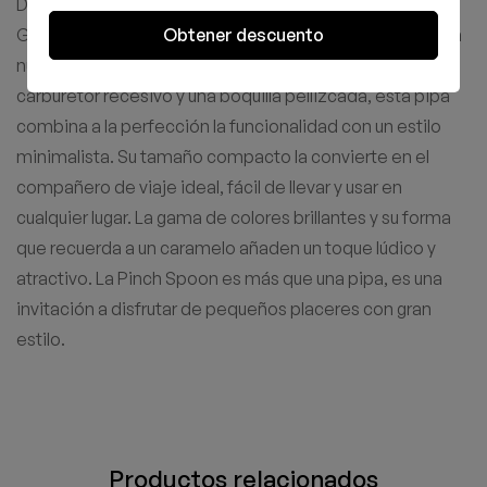
Déjate seducir por la simplicidad y el encanto de la
Obtener descuento
GRAV® Pinch Spoon, una pipa que lleva la eficiencia a un
nuevo nivel. Con su diseño elegante, que incluye un
carburetor recesivo y una boquilla pellizcada, esta pipa
combina a la perfección la funcionalidad con un estilo
minimalista. Su tamaño compacto la convierte en el
compañero de viaje ideal, fácil de llevar y usar en
cualquier lugar. La gama de colores brillantes y su forma
que recuerda a un caramelo añaden un toque lúdico y
atractivo. La Pinch Spoon es más que una pipa, es una
invitación a disfrutar de pequeños placeres con gran
estilo.
Productos relacionados