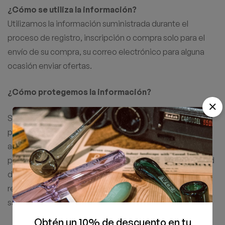
¿Cómo se utiliza la información?
Utilizamos la información suministrada durante el
proceso de registro, inscripción o compra solo para el
envío de su compra, su correo electrónico para alguna
ocasión enviar ofertas.
¿Cómo protegemos la información?
Se debe aclarar que ninguna transmisión por Internet
puede garantizar tu seguridad al 100%, por lo tanto,
aunque nos esforcemos en proteger tu información
personal, no se puede asegurar ni garantizar la seguridad
de la transmisión de ninguna información. Una vez
recibidos los datos, haremos todo lo posible por
salvaguardar la información en nuestro servidor.
Obtén un 10% de descuento en tu