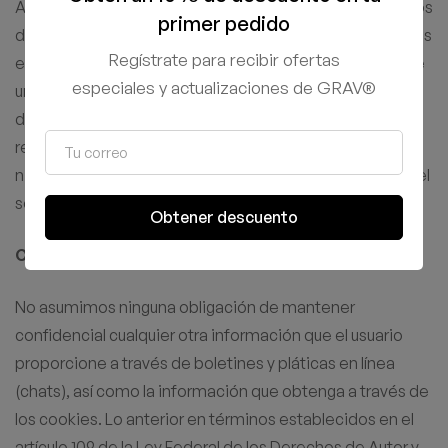
Aun que debe tomar en cuenta que nosotros no pedimos
primer pedido
datos bancarios hasta ahora por que no hacemos cobros
Regístrate para recibir ofertas
en línea, y cuando llegásemos a hacerlo seria a través de
especiales y actualizaciones de GRAV®
un tercero como MercadoPago entre otros, no
directamente para no manejar sus datos bancarios, le
recordamos que tiene la opción de no proporcionarnos
ni aun así su dirección pidiendo recoger su compra con el
servicio OCURRE de alguna paquetería de su elección.
Obtener descuento
Confidencialidad de la Información.
No asumimos ninguna obligación de mantener
confidencial cualquier otra información que el usuario
proporcione a través de boletines y pláticas en línea
(chats), así como la información que obtenga a través de
los cookies. Lo anterior en términos establecidos en el
artículo 109 de la Ley Federal de los Derechos de Autor y