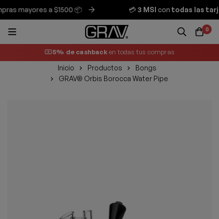
as mayores a $1500 📦
💳
3 MSI
con
todas las tarje
0
5% de cashback
en todas tus compras
Inicio
Productos
Bongs
GRAV® Orbis Borocca Water Pipe