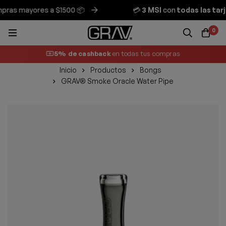
as mayores a $1500 📦
💳
3 MSI
con
todas las tarje
0
5% de cashback
en todas tus compras
Inicio
Productos
Bongs
GRAV® Smoke Oracle Water Pipe