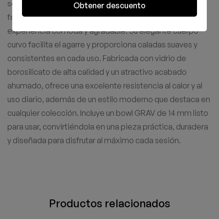
sofisticado con un rendimiento excepcional en un
Obtener descuento
formato compacto, ideal para quienes buscan una
experiencia cómoda y agradable. Su elegante cuerpo
curvo facilita el agarre y proporciona caladas suaves y
consistentes en cada uso. Fabricada con vidrio de
borosilicato de alta calidad y un atractivo acabado
ahumado, ofrece una excelente resistencia al calor y al
uso diario, además de un estilo moderno que destaca en
cualquier colección. Incluye un bowl GRAV de 14 mm listo
para usar, convirtiéndola en una pieza práctica, duradera
y diseñada para disfrutar al máximo cada sesión.
Productos relacionados