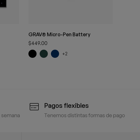
GRAV® Micro-Pen Battery
GRAV® 
Bucket
$
449.00
$
599.0
+2
Pagos flexibles
 la semana
Tenemos distintas formas de pago