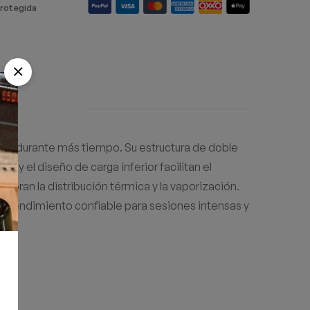
rotegida
eal durante más tiempo. Su estructura de doble
a y el diseño de carga inferior facilitan el
joran la distribución térmica y la vaporización.
n rendimiento confiable para sesiones intensas y