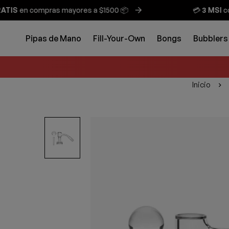
S
en compras mayores a $1500 📦
💳
3 MSI
con
t
Pipas de Mano
Fill-Your-Own
Bongs
Bubblers
Inicio