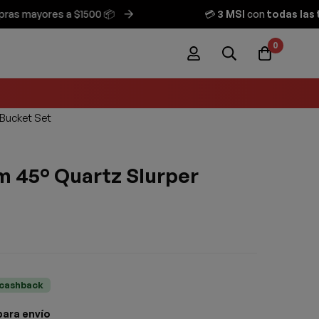
mayores a $1500 📦
💳
3 MSI
con
todas las tarj
0
Bucket Set
 45° Quartz Slurper
cashback
para envío