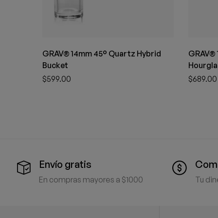
GRAV® 14mm 45° Quartz Hybrid
GRAV® 
Bucket
Hourgla
$
599.00
$
689.00
Envío gratis
Comp
En compras mayores a $1000
Tu din