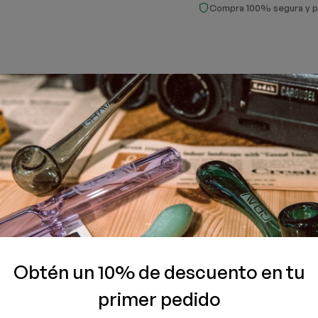
Compra 100% segura y p
ongada con este set diseñado para mantener la temperatura id
un remolino que optimiza la liberación del vapor. La base grues
ncluidos, una esfera de cuarzo de 20 mm y una columna terp, me
te fusionadas, este accesorio protege tu equipo y ofrece u
Obtén un 10% de descuento en tu
primer pedido