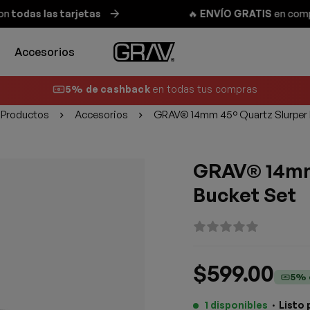
odas las tarjetas
🔥
ENVÍO GRATIS
en compras 
Accesorios
5% de cashback
en todas tus compras
Productos
Accesorios
GRAV® 14mm 45° Quartz Slurper 
GRAV® 14mm
Bucket Set
$
599.00
5% 
1 disponibles
·
Listo 