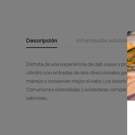
Descripción
Información adicional
Disfruta de una experiencia de dab suave y prol
cilindro con entradas de aire direccionales genera 
manejo y conservan mejor el calor. Los insertos i
Con uniones extendidas y soldaduras completamen
sabrosas.