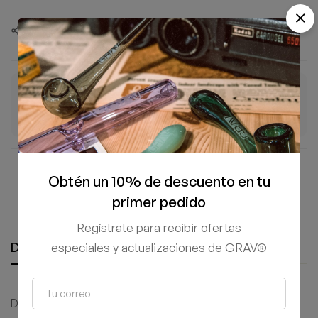
Compartir este producto
ENTREGA ESTIMADA
ENVÍO GRATIS
7–10 Ago
+$1,500 MXN
Días hábiles
En tu pedido
Compra 100% segura y protegida
Obtén un 10% de descuento en tu
primer pedido
Regístrate para recibir ofertas
Descripción
Información adicional
especiales y actualizaciones de GRAV®
Disfruta una forma práctica y eficiente de concentrados