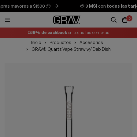
as mayores a $1500 📦
💳
3 MSI
con
todas las tarje
0
5% de cashback
en todas tus compras
Inicio
Productos
Accesorios
GRAV® Quartz Vape Straw w/ Dab Dish