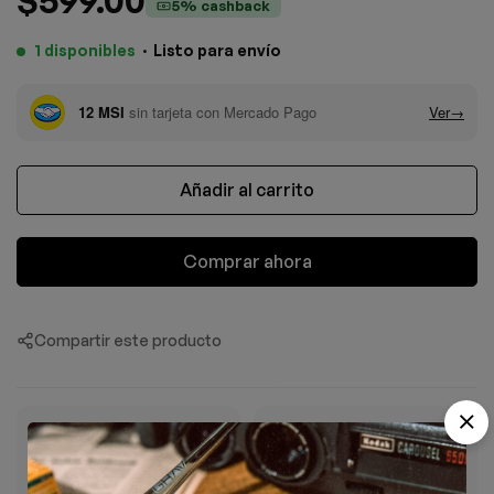
5% cashback
1 disponibles
·
Listo para envío
Añadir al carrito
Comprar ahora
Compartir este producto
ENTREGA ESTIMADA
ENVÍO GRATIS
8–11 Ago
+$1,500 MXN
Días hábiles
En tu pedido