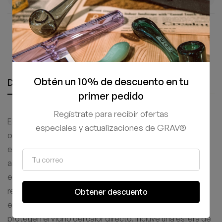
Compra 100% segura y protegida
Obtén un 10% de descuento en tu
Descripción
Información adicional
primer pedido
Regístrate para recibir ofertas
El GRAV® Control Tower Banger Set está diseñado para
especiales y actualizaciones de GRAV®
ofrecer una experiencia de dabbing fluida y sabrosa. Su
estructura de cuarzo cuenta con un cuerpo cilíndrico
alargado y entradas de aire cortadas en dirección
estratégica que optimizan el flujo. La base gruesa y
reunida mejora la retención de calor, mientras que la
Obtener descuento
entrada inferior facilita su uso. Las uniones extendidas
protegen el vidrio del calor directo. Incluye una esfera de