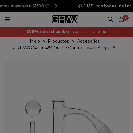
as mayores a $1500 📦
💳
3 MSI
con
todas las tarje
0
5% de cashback
en todas tus compras
Inicio
Productos
Accesorios
GRAV® 14mm 45° Quartz Control Tower Banger Set