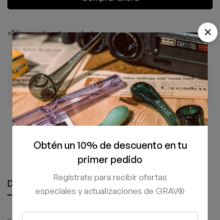
Compartir este producto
ENTREGA ESTIMADA
ENVÍO GRATIS
8–11 Ago
+$1,500 MXN
Días hábiles
En tu pedido
Compra 100% segura y protegida
Obtén un 10% de descuento en tu
primer pedido
Regístrate para recibir ofertas
Descripción
Información adicional
especiales y actualizaciones de GRAV®