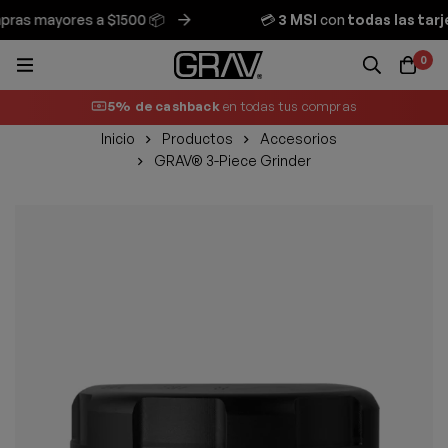
as mayores a $1500 📦
💳
3 MSI
con
todas las tarje
0
5% de cashback
en todas tus compras
Inicio
Productos
Accesorios
GRAV® 3-Piece Grinder