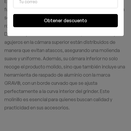
El GRAV® Grinder es la combinación perfecta de
funcionalidad y durabilidad en un diseño compacto. Con
solo 1.25″ de altura, este grinder de aluminio CNC es
Obtener descuento
robusto y preciso, ideal para llevarlo a cualquier lugar.
Diseñado pensando en la eficiencia, sus 15 dientes y los
agujeros en la cámara superior están distribuidos de
manera que evitan atascos, asegurando una molienda
suave y uniforme. Además, su cámara inferior no solo
recoge el producto molido, sino que también incluye una
herramienta de raspado de aluminio con la marca
GRAV®, con un borde curvado que se ajusta
perfectamente a la curva interior del grinder. Este
molinillo es esencial para quienes buscan calidad y
practicidad en sus accesorios.