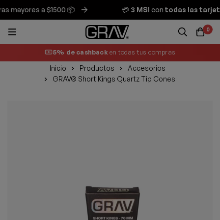
 mayores a $1500 📦
💳
3 MSI
con
todas las tarjeta
0
5% de cashback
en todas tus compras
Inicio
Productos
Accesorios
GRAV® Short Kings Quartz Tip Cones