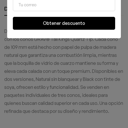
Descripción
Información adicional
Obtener descuento
Disfruta de una experiencia de fumar suave y elegante
con los conos GRAV® Tall Kings Quartz Tip. Cada cono
de 109 mm está hecho con papel de pulpa de madera
natural que garantiza una combustión limpia, mientras
que la boquilla de vidrio de cuarzo mantiene su forma y
eleva cada calada con un toque premium. Disponibles en
dos versiones, Natural sin blanquear y Black con tinte de
soya, ofrecen estilo y funcionalidad. Se venden en
paquetes individuales de tres conos, ideales para
quienes buscan calidad superior en cada uso. Una opción
refinada que destaca por su diseño y rendimiento.