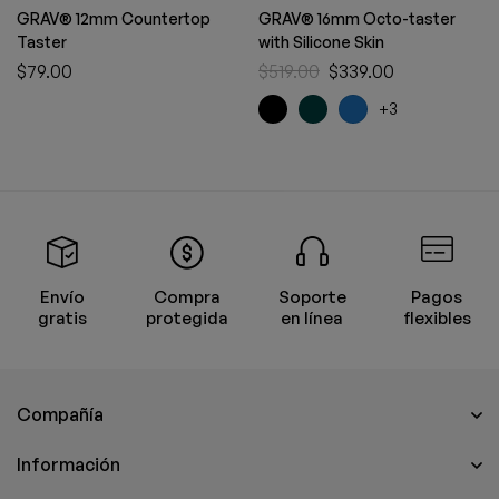
GRAV® 12mm Countertop
GRAV® 16mm Octo-taster
Taster
with Silicone Skin
$
79.00
$
519.00
$
339.00
+3
Envío
Compra
Soporte
Pagos
gratis
protegida
en línea
flexibles
Compañía
Información