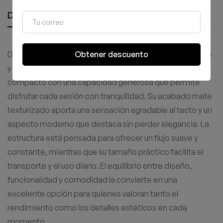
Descripción
Obtener descuento
Diseñada para quienes buscan una experiencia cómoda
y un estilo distintivo, esta pieza combina un formato
compacto con una capacidad generosa que permite
disfrutar cada sesión con tranquilidad. Su acabado mate
texturizado aporta una sensación agradable al tacto y un
aspecto moderno que destaca sin perder elegancia. La
estructura está pensada para ofrecer un flujo suave y
constante, mientras que su tamaño práctico facilita el
transporte y el uso diario. El equilibrio entre diseño,
funcionalidad y comodidad la convierte en una
excelente opción para quienes valoran tanto el
rendimiento como los detalles estéticos en cada
momento.