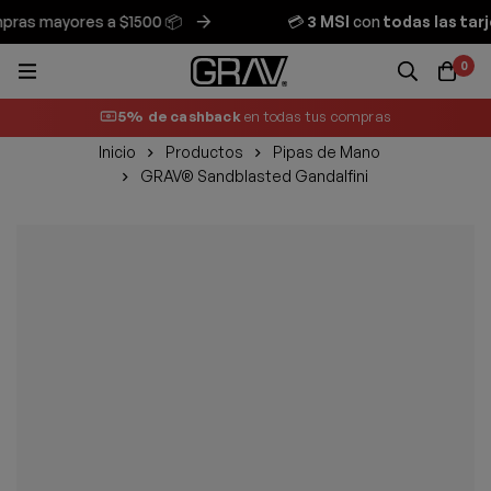
as mayores a $1500 📦
💳
3 MSI
con
todas las tarje
0
5% de cashback
en todas tus compras
Inicio
Productos
Pipas de Mano
GRAV® Sandblasted Gandalfini