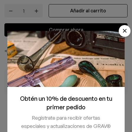
Añadir al carrito
Comprar ahora
Compartir este producto
ENTREGA ESTIMADA
ENVÍO GRATIS
7–10 Ago
+$1,500 MXN
Días hábiles
En tu pedido
Obtén un 10% de descuento en tu
primer pedido
Compra 100% segura y protegida
Regístrate para recibir ofertas
especiales y actualizaciones de GRAV®