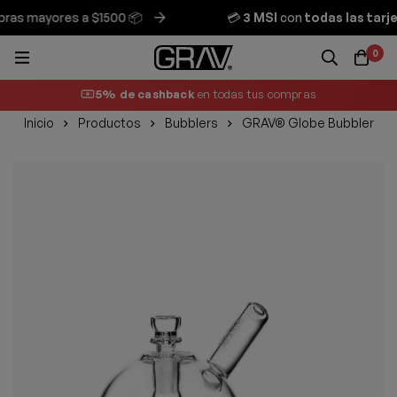
s mayores a $1500 📦
💳
3 MSI
con
todas las tarjet
0
5% de cashback
en todas tus compras
Inicio
Productos
Bubblers
GRAV® Globe Bubbler