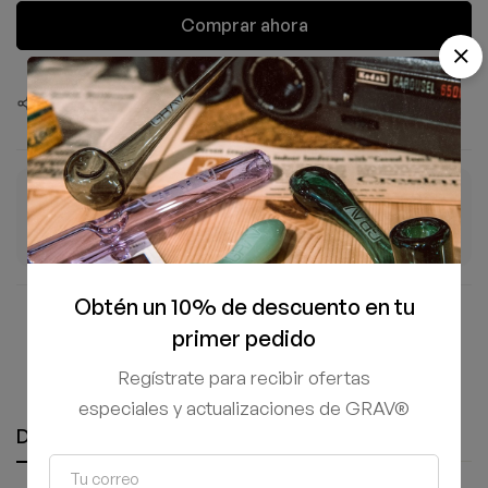
Comprar ahora
Compartir este producto
ENTREGA ESTIMADA
ENVÍO GRATIS
4–7 Ago
+$1,500 MXN
Días hábiles
En tu pedido
Obtén un 10% de descuento en tu
Compra 100% segura y protegida
primer pedido
Regístrate para recibir ofertas
especiales y actualizaciones de GRAV®
Descripción
Información adicional