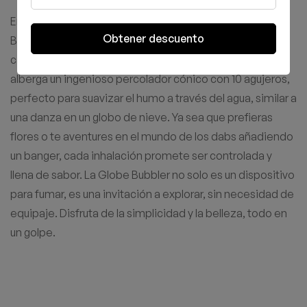
Embárcate en un viaje sensorial con la GRAV® Globe
Obtener descuento
Bubbler, una obra maestra de vidrio y luz que transforma
cada sesión en una aventura. Esta esfera compacta
alberga un ingenioso percolador cónico con 10 agujeros,
perfecto para suavizar el humo a través del agua, similar a
una danza en un globo de nieve. Ya sea que prefieras
flores o te aventures en el mundo de los dabs añadiendo
un banger, cada inhalación promete ser controlada y
llena de sabor. La Globe Bubbler no solo es un dispositivo
para fumar, es una invitación a explorar, sin necesidad de
equipaje. Disfruta de la simplicidad y la belleza, todo en
un golpe.